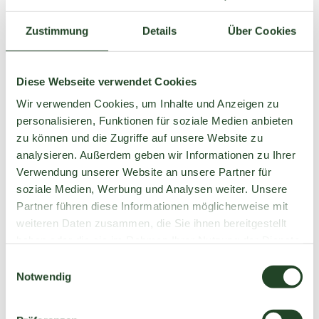
Zustimmung
Details
Über Cookies
Strobler Trachtler-Roas -
Diese Webseite verwendet Cookies
Heimatabend mit dem
Wir verwenden Cookies, um Inhalte und Anzeigen zu
Trachtenverein d'Bleckwandla
personalisieren, Funktionen für soziale Medien anbieten
03. Juli 2026 und 31. Juli 2026 ab 19 Uhr
zu können und die Zugriffe auf unsere Website zu
analysieren. Außerdem geben wir Informationen zu Ihrer
Genießen Sie
kulinarische Besonderheiten
und
Verwendung unserer Website an unsere Partner für
dazu
Köstliches aus der Kleefeld-Küche
!
soziale Medien, Werbung und Analysen weiter. Unsere
Der Eintritt ist frei!
Partner führen diese Informationen möglicherweise mit
weiteren Daten zusammen, die Sie ihnen bereitgestellt
Wir freuen uns auf Ihre
Tischreservierung online
haben oder die sie im Rahmen Ihrer Nutzung der Dienste
oder rufen Sie uns an:
0043 (0) 6137 7383
gesammelt haben.
E
Notwendig
i
n
w