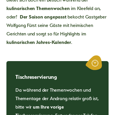
Hauseigene Rodelbahn
kulinarischen Themenwochen
im Kleefeld an,
Langlaufen & Winterwandern
GENUSSMENSCHEN
oder?
Der Saison angepasst
bekocht Gastgeber
Andere Winteraktivitäten
AUSFLUGSGÄSTE
Wolfgang Fürst seine Gäste mit heimischen
Wolfgangsee
FAMILIEN & KINDER
Gerichten und sorgt so für Highlights im
Schifffahrt & Schafbergbahn
Advent
kulinarischen Jahres-Kalender
.
BUSREISEN
URLAUBER
Tischreservierung
Da während der Themenwochen und
Thementage der Andrang relativ groß ist,
bitte wir
um Ihre vorige
Tischreservierung
. Entweder per Telefon