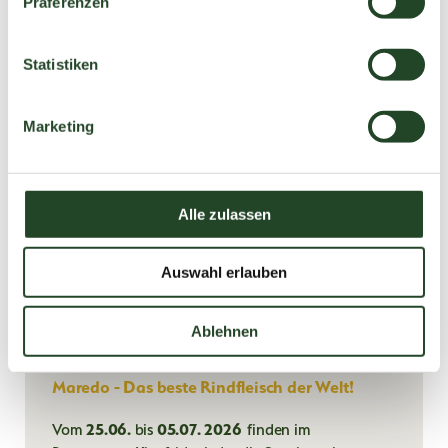
Präferenzen
i
l
l
Statistiken
i
g
Marketing
u
n
g
s
Alle zulassen
a
u
Auswahl erlauben
s
w
Steakwoche 2026 im Restaurant
a
Ablehnen
Kleefeld
h
l
Maredo - Das beste Rindfleisch der Welt!
Vom
25.06.
bis
05.07. 2026
finden im