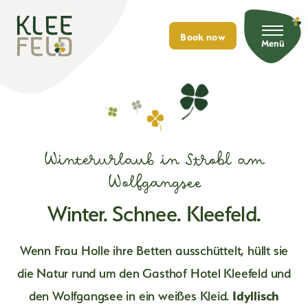
Book now
Menü
S
u
c
h
e
Erlebnis Kleefeld
n
Winterurlaub in Strobl am
Lage
Hotel
Wolfgangsee
Ihre Gastgeber
Winter. Schnee. Kleefeld.
Zimmer & Preise
Restaurant
Highlights für…
Preisrechner
...Genussmenschen
Restaurant & Öffnungszeiten
Wildpark
Restplatzbörse
Wenn Frau Holle ihre Betten ausschüttelt, hüllt sie
...Ausflugsgäste
Die Stuben
Doppelzimmer
die Natur rund um den Gasthof Hotel Kleefeld und
...Familien & Kinder
Wildpark & Öffnungszeiten
Produkte
Familienzimmer
Speise- & Getränkekarten
den Wolfgangsee in ein weißes Kleid.
...Busreisen & Gruppen
Idyllisch
Wildgehege
Appartement