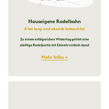
Hauseigene Rodelbahn
Highlights für:
6 km lang und abends beleuchtet
Zu einem erfolgreichen Wintertag gehört eine
GENUSSMENSCHEN
zünftige Rodelpartie mit Einkehr einfach dazu!
AUSFLUGSGÄSTE
Mehr Infos »
FAMILIEN & KINDER
BUSREISEN
URLAUBER