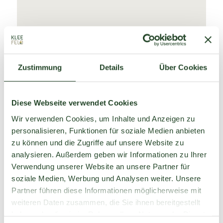
Winterwandern
Zustimmung
Details
Über Cookies
am Kleefeld
Rund um das Wildgehege am Kleefeld schlängelt
Diese Webseite verwendet Cookies
sich unser Winterwanderweg, der regelmäßig
Wir verwenden Cookies, um Inhalte und Anzeigen zu
geräumt wird.
personalisieren, Funktionen für soziale Medien anbieten
zu können und die Zugriffe auf unsere Website zu
Mehr Infos »
analysieren. Außerdem geben wir Informationen zu Ihrer
Verwendung unserer Website an unsere Partner für
soziale Medien, Werbung und Analysen weiter. Unsere
Partner führen diese Informationen möglicherweise mit
weiteren Daten zusammen, die Sie ihnen bereitgestellt
haben oder die sie im Rahmen Ihrer Nutzung der Dienste
Alternative Wintersport