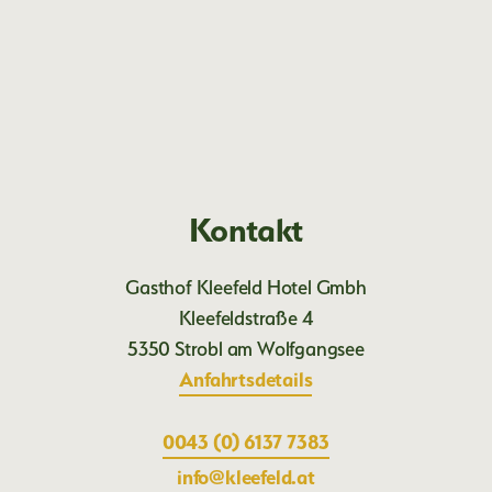
s
s
e
Kontakt
Gasthof Kleefeld Hotel Gmbh
Kleefeldstraße 4
5350 Strobl am Wolfgangsee
Anfahrtsdetails
0043 (0) 6137 7383
ta.dlefeelk@ofni