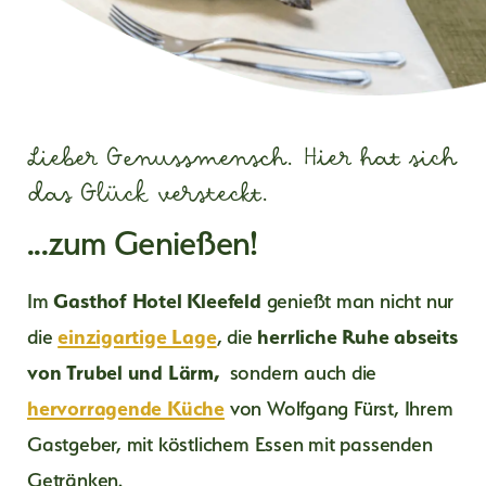
Wild- und Fischspezialitäten
Wild- & Fischprodukte
…Urlauber
Aktiv
Wildpark Rundwanderwege
Pauschalen
Kulinarische Thementage
Webshop
Bildergalerie & Videos
Bienen-Erlebnis-Rundweg
Sommer
Das "Kleefeld-Jahr"
Wandern Berge Wellness
Feste & Gruppen
360° Bilder
Streichelzoo & Spielplatz
Wandern ab Haus
Silvester Angebot
Tisch reservieren
Anreise und Kontakt
Klettergarten und Klettersteig
Forellenteiche
Advent Packerl
Andere Sommeraktivitäten
FAQs
Lieber Genussmensch. Hier hat sich
Verpflegung & Inklusivleistungen
Zum Newsletter anmelden
das Glück versteckt.
Winter
Wellness
Highlights für:
Jobs
Hauseigene Rodelbahn
...zum Genießen!
Seminare
Langlaufen & Winterwandern
GENUSSMENSCHEN
Anfrage
Andere Winteraktivitäten
Im
Gasthof Hotel Kleefeld
genießt man nicht nur
Online buchen
AUSFLUGSGÄSTE
Wolfgangsee
die
einzigartige Lage
, die
herrliche Ruhe abseits
FAMILIEN & KINDER
Schifffahrt & Schafbergbahn
von Trubel und Lärm,
sondern auch die
Advent
BUSREISEN
hervorragende Küche
von Wolfgang Fürst, Ihrem
URLAUBER
Gastgeber, mit köstlichem Essen mit passenden
Getränken.