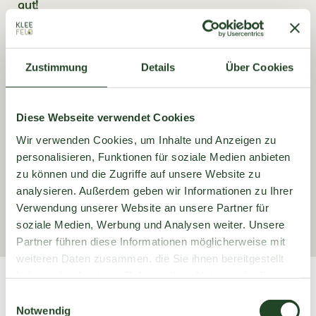
gut!
In unseren
gemütlichen Stuben
verwöhnen wir
Zustimmung
Details
Über Cookies
Sie mit einer
ehrlichen Küche und der
bekannten Gastlichkeit
. Werfen Sie einen Blick in
unsere
aktuelle Speisekarte
, wählen Sie aus
Diese Webseite verwendet Cookies
diversen Vorspeisen, Suppen, Haupt- und
Wir verwenden Cookies, um Inhalte und Anzeigen zu
personalisieren, Funktionen für soziale Medien anbieten
Süßspeisen – bei uns findet jeder sein
zu können und die Zugriffe auf unsere Website zu
Lieblingsgericht!
analysieren. Außerdem geben wir Informationen zu Ihrer
Verwendung unserer Website an unsere Partner für
soziale Medien, Werbung und Analysen weiter. Unsere
Partner führen diese Informationen möglicherweise mit
weiteren Daten zusammen, die Sie ihnen bereitgestellt
haben oder die sie im Rahmen Ihrer Nutzung der Dienste
Frische & Regionalität schmecken
gesammelt haben.
E
Notwendig
i