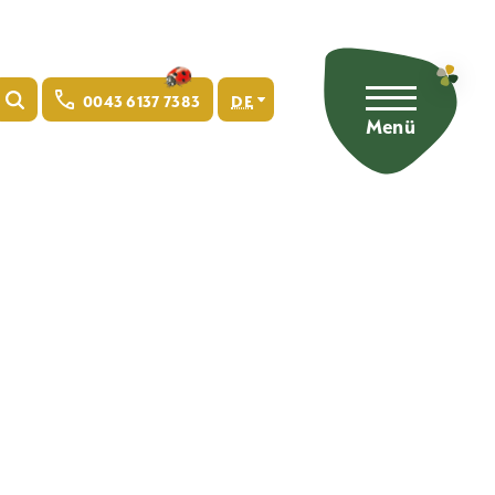
0043 6137 7383
DE
Menü