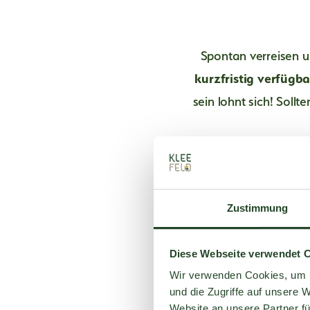
Restaurant
Spontan verreisen u
Wildpark
kurzfristig verfügb
sein lohnt sich! Soll
Produkte
Aktiv
Das "Kleefeld-Jahr"
Zustimmung
Diese Webseite verwendet 
Wir verwenden Cookies, um I
und die Zugriffe auf unsere 
Website an unsere Partner fü