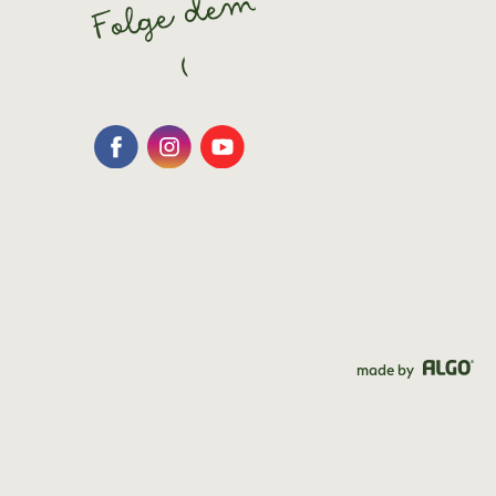
Folge dem
Glück
made by