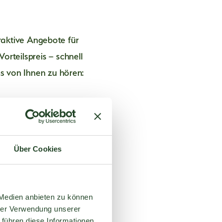
Zimmer
Prei
raktive Angebote für
Rest
Dopp
orteilspreis – schnell
Highlights für:
Fami
ns von Ihnen zu hören:
Appa
GENUSSMENSCHEN
Pausc
AUSFLUGSGÄSTE
Wand
FAMILIEN & KINDER
Silv
Adve
BUSREISEN
Über Cookies
Verpfl
URLAUBER
Inklusiv
Wellne
 Medien anbieten zu können
hrer Verwendung unserer
Semina
 führen diese Informationen